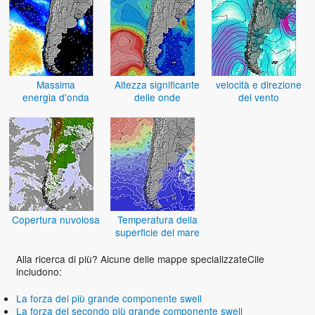
Massima
Altezza significante
velocità e direzione
energia d'onda
delle onde
del vento
Copertura nuvolosa
Temperatura della
superficie del mare
Alla ricerca di più? Alcune delle mappe specializzateCile
includono:
La forza del più grande componente swell
La forza del secondo più grande componente swell