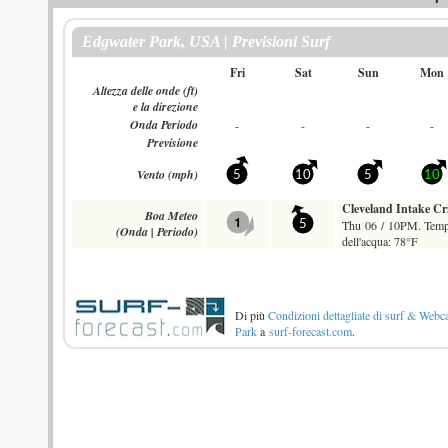
Di più
Condizioni dettagliate di surf & Web
Park
a
surf-forecast.com
.