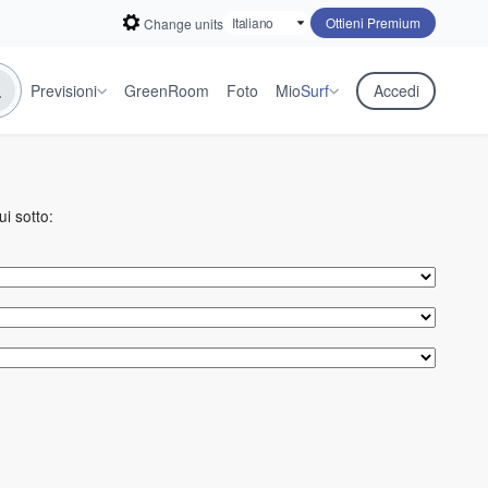
Ottieni Premium
Change units
Previsioni
GreenRoom
Foto
Mio
Surf
Accedi
ui sotto: