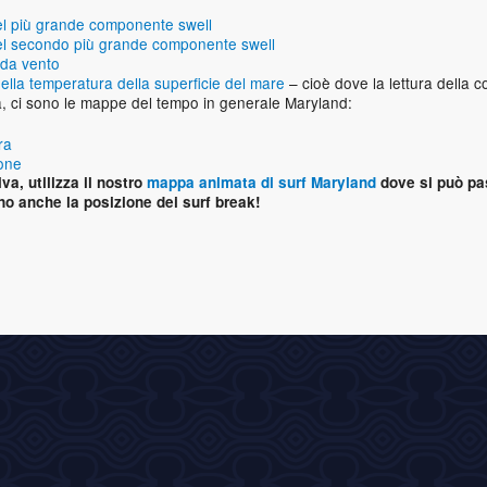
el più grande componente swell
el secondo più grande componente swell
da vento
ella temperatura della superficie del mare
– cioè dove la lettura della c
a, ci sono le mappe del tempo in generale Maryland:
ra
ione
iva, utilizza il nostro
mappa animata di surf Maryland
dove si può pas
no anche la posizione dei surf break!