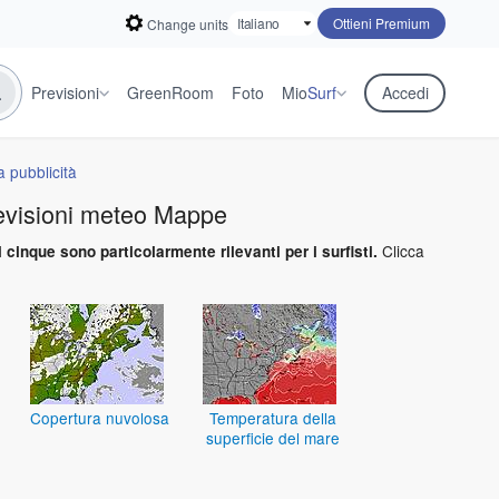
Ottieni Premium
Change units
Previsioni
GreenRoom
Foto
Mio
Surf
Accedi
 pubblicità
evisioni meteo Mappe
Clicca
 cinque sono particolarmente rilevanti per i surfisti.
Copertura nuvolosa
Temperatura della
superficie del mare