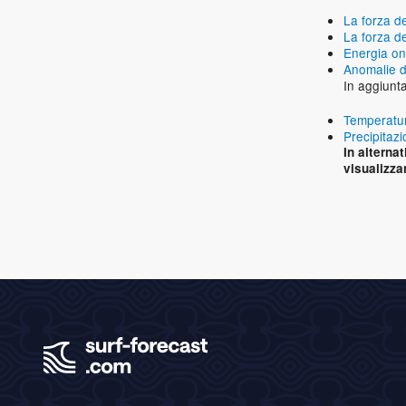
La forza d
La forza d
Energia on
Anomalie d
In aggiunt
Temperatu
Precipitaz
In alternat
visualizza