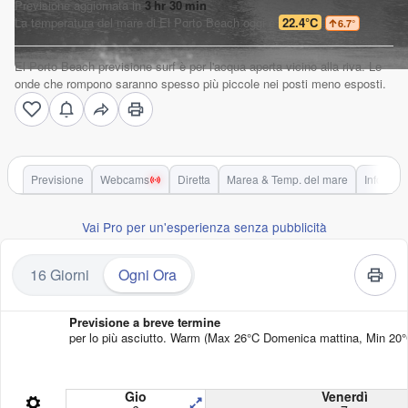
Previsione aggiornata in
3
hr
30
min
La temperatura del mare di
El Porto Beach
oggi è
22.4°C
6.7
°
El Porto Beach previsione surf è per l'acqua aperta vicino alla riva. Le
onde che rompono saranno spesso più piccole nei posti meno esposti.
Previsione
Webcams
Diretta
Marea & Temp. del mare
Informaz
Vai Pro per un'esperienza senza pubblicità
16 Giorni
Ogni Ora
Previsione a breve termine
per lo più asciutto. Warm (Max 26°C Domenica mattina, Min 20°C
Gio
Venerdì