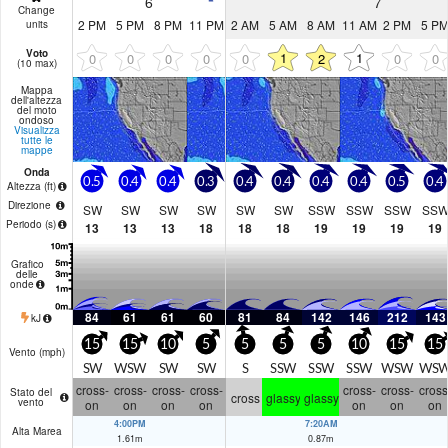
6
7
Change
2 PM
5 PM
8 PM
11 PM
2 AM
5 AM
8 AM
11 AM
2 PM
5 P
units
Voto
1
1
0
0
0
0
0
2
0
0
(10 max)
Mappa
dell'altezza
del moto
ondoso
Visualizza
tutte le
mappe
Onda
0.5
0.4
0.4
0.3
0.4
0.4
0.4
0.4
0.5
0.4
Altezza (
ft
)
Direzione
SW
SW
SW
SW
SW
SW
SSW
SSW
SSW
SS
Periodo
(s)
13
13
13
18
18
18
19
19
19
19
Grafico
delle
onde
84
61
61
60
81
84
142
146
212
143
kJ
15
15
10
5
5
5
5
10
15
15
Vento (
mph
)
SW
WSW
SW
SW
S
SSW
SSW
SSW
WSW
WS
cross-
cross-
cross-
cross-
cross-
cross-
cross
Stato del
cross
glassy
glassy
vento
on
on
on
on
on
on
on
4:00PM
7:20AM
Alta Marea
1.61
m
0.87
m