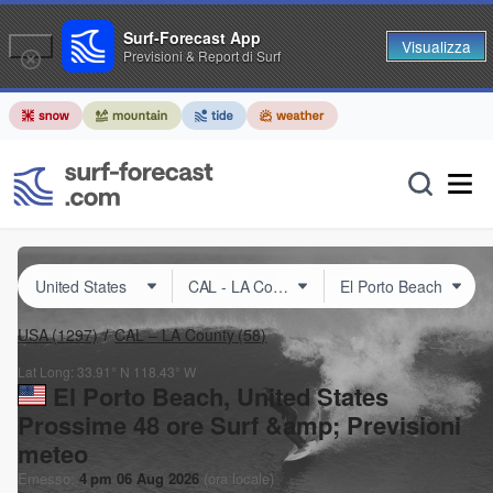
Surf-Forecast App
Visualizza
Previsioni & Report di Surf
USA
(1297)
CAL – LA County
(58)
Lat Long:
33.91° N
118.43° W
El Porto Beach, United States
Prossime 48 ore Surf &amp; Previsioni
meteo
Emesso:
4 pm 06 Aug 2026
(ora locale)