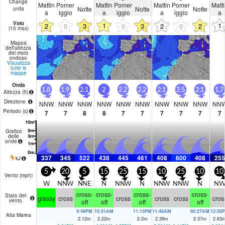
Change
Mattin
Pomer
Mattin
Pomer
Mattin
Pomer
Matti
Notte
Notte
Notte
units
a
iggio
a
iggio
a
iggio
a
Voto
1
1
2
0
3
0
3
2
0
2
(10 max)
Mappa
dell'altezza
del moto
ondoso
Visualizza
tutte le
mappe
Onda
1.8
1.9
2.1
2
2.2
2.2
2.1
2.5
2.1
1.7
Altezza (
ft
)
Direzione
NNW
NNW
NNW
NNW
NNW
NNW
NNW
NNW
NNW
NN
Periodo
(s)
7
7
8
8
7
7
7
7
7
7
Grafico
delle
onde
337
345
522
438
445
461
408
600
408
255
kJ
5
20
5
15
25
15
10
25
10
10
Vento (
mph
)
W
NNW
NNE
N
NNW
N
NNW
NNW
N
NW
cross-
cross-
cross-
cross-
Stato del
glassy
cross
cross
cross
cross
cros
vento
off
off
off
off
9:48PM
10:31AM
11:15PM
11:48AM
00:27AM
12:50
Alta Marea
2.12
m
2.22
m
2.2
m
2.39
m
2.37
m
2.63