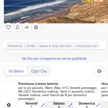
Pointe d'Imessouane previsione surf è per l'acqua aperta vicino alla
riva. Le onde che rompono saranno spesso più piccole nei posti meno
esposti.
Previsione
Diretta
Marea & Temp. del mare
Informazioni sul Spot
Vai Pro per un'esperienza senza pubblicità
16 Giorni
Ogni Ora
Previsione a breve termine
Gior
per lo più asciutto. Warm (Max 31°C Venerdì pomeriggio,
per 
Min 22°C Domenica mattina). Venti in aumento (calma
pome
Venerdì mattina, venti freschi da N per domenica
gene
pomeriggio).
Venerdì
Sabato
Domenica
7
8
9