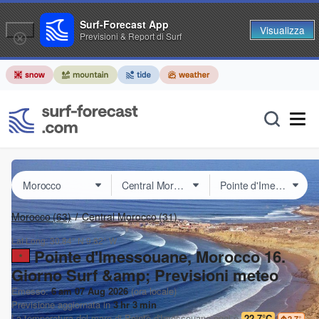
Surf-Forecast App
Visualizza
Previsioni & Report di Surf
Morocco
(63)
Central Morocco
(31)
Lat Long:
30.84° N
9.82° W
Pointe d'Imessouane, Morocco 16.
Giorno Surf &amp; Previsioni meteo
Emesso:
6 am 07 Aug 2026
(ora locale)
Previsione aggiornata in
3
hr
3
min
La temperatura del mare di
Pointe d'Imessouane
oggi è
22.7°C
2.7
°