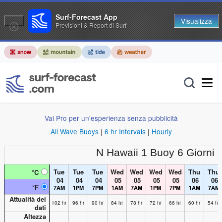
Surf-Forecast App
Visualizza
Previsioni & Report di Surf
Vai Pro per un'esperienza senza pubblicità
All Wave Buoys
|
6 hr Intervals
|
Hourly
N Hawaii 1 Buoy
6 Giorni 
Tue
Tue
Tue
Wed
Wed
Wed
Wed
Thu
Thu
°C
04
04
04
05
05
05
05
06
06
°F
7AM
1PM
7PM
1AM
7AM
1PM
7PM
1AM
7AM
Attualità dei
102 hr
96 hr
90 hr
84 hr
78 hr
72 hr
66 hr
60 hr
54 hr
dati
Altezza