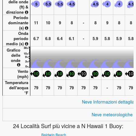
delle onde
(
ft
) &
direzione
Periodo
dominante
11
10
9
8
-
8
9
8
8
(s)
Onda
periodo
6.7
6.8
6.4
6.1
-
5.9
5.8
5.9
5.8
medio (s)
Grafico
delle
onde
Vento
10
10
10
10
10
10
10
10
10
(
mph
)
Temperatura
dell'acqua
79
79
79
79
79
79
-
79
79
°
F
Neve Informazioni dettagliat
Neve meteorologiche g
24 Località Surf più vicine a N Hawaii 1 Buoy:
Baldwin Beach