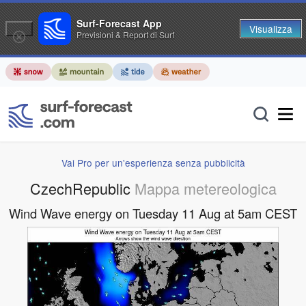
Surf-Forecast App
Visualizza
Previsioni & Report di Surf
Vai Pro per un'esperienza senza pubblicità
CzechRepublic
Mappa metereologica
Wind Wave energy on Tuesday 11 Aug at 5am CEST