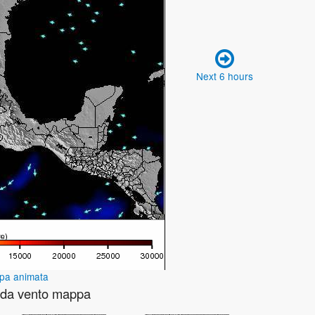
Next 6 hours
pa animata
onda vento mappa