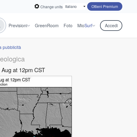
Ottieni Premium
Change units
Previsioni
GreenRoom
Foto
Mio
Surf
Accedi
 pubblicità
eologica
8 Aug at 12pm CST