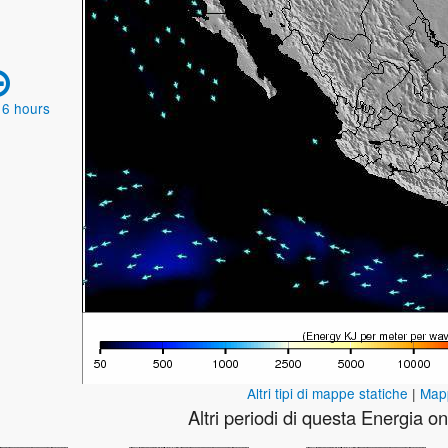
 6 hours
Altri tipi di mappe statiche
|
Map
Altri periodi di questa Energia 