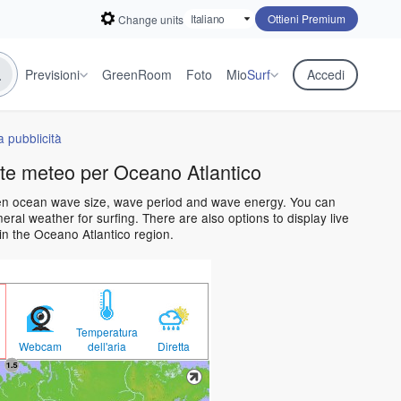
Ottieni Premium
Change units
Previsioni
GreenRoom
Foto
Mio
Surf
Accedi
 pubblicità
te meteo per Oceano Atlantico
open ocean wave size, wave period and wave energy. You can
al weather for surfing. There are also options to display live
n the Oceano Atlantico region.
Temperatura
Webcam
dell'aria
Diretta