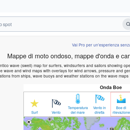
Vai Pro per un'esperienza senza
Mappe di moto ondoso, mappe d'onda e car
ntico wave (swell) map for surfers, windsurfers and sailors showing 
e wave and wind maps with overlays for wind arrows, pressure and gener
ations from ships, wave buoys and weather stations on the wave maps i
Onda Boe
Temperatura
Vento in
Boe di
Surf
Vento
del mare
diretta
rilevazione