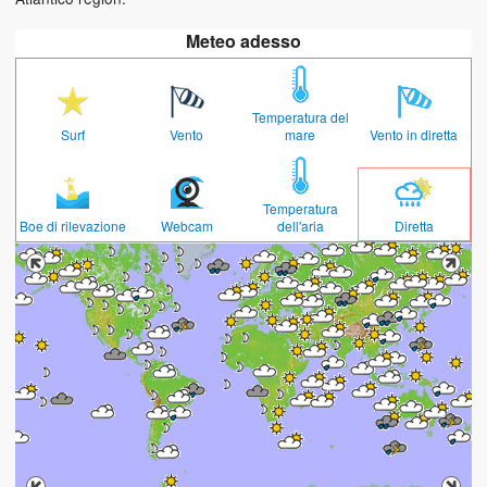
Meteo adesso
Temperatura del
Surf
Vento
mare
Vento in diretta
Temperatura
Boe di rilevazione
Webcam
dell'aria
Diretta