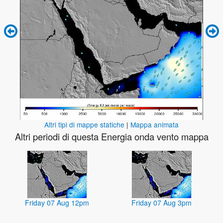
Altri tipi di mappe statiche
|
Mappa animata
Altri periodi di questa Energia onda vento mappa
Friday 07 Aug 12pm
Friday 07 Aug 3pm