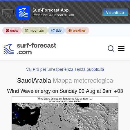
Surf-Forecast App
Visualizza
Previsioni & Report di Surf
Vai Pro per un'esperienza senza pubblicità
SaudiArabia
Mappa metereologica
Wind Wave energy on Sunday 09 Aug at 6am +03