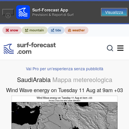
Surf-Forecast App
Visualizza
Previsioni & Report di Surf
Vai Pro per un'esperienza senza pubblicità
SaudiArabia
Mappa metereologica
Wind Wave energy on Tuesday 11 Aug at 9am +03