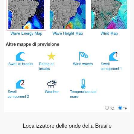
Wave Energy Map
Wave Height Map
Wind Map
Altre mappe di previsione
Swell at breaks
Rating at
Wind waves
Swell
breaks
component 1
Swell
Weather
Temperatura del
component 2
mare
°C
°F
Localizzatore delle onde della Brasile