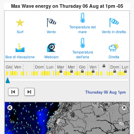
Max Wave energy on Thursday 06 Aug at 1pm -05
Temperatura del
Surf
Vento
mare
Vento in diretta
Temperatura
Boe di rilevazione
Webcam
dell'aria
Diretta
Gio
Ven
Dom
Lun
Mar
Mer
Gio
Ven
Dom
Lun
Thursday 06 Aug 1pm