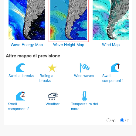
Wave Energy Map
Wave Height Map
Wind Map
Altre mappe di previsione
Swell at breaks
Rating at
Wind waves
Swell
breaks
component 1
Swell
Weather
Temperatura del
component 2
mare
°C
°F