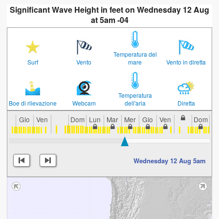
Significant Wave Height in feet on Wednesday 12 Aug
at 5am -04
Temperatura del
Surf
Vento
mare
Vento in diretta
Temperatura
Boe di rilevazione
Webcam
dell'aria
Diretta
Gio
Ven
Dom
Lun
Mar
Mer
Gio
Ven
Dom
L
Wednesday 12 Aug 5am